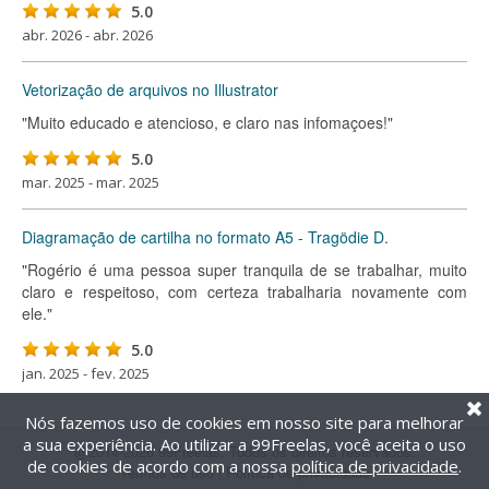
5.0
abr. 2026 - abr. 2026
Vetorização de arquivos no Illustrator
"Muito educado e atencioso, e claro nas infomaçoes!"
5.0
mar. 2025 - mar. 2025
Diagramação de cartilha no formato A5 - Tragödie D.
"Rogério é uma pessoa super tranquila de se trabalhar, muito
claro e respeitoso, com certeza trabalharia novamente com
ele."
5.0
jan. 2025 - fev. 2025
Nós fazemos uso de cookies em nosso site para melhorar
a sua experiência. Ao utilizar a 99Freelas, você aceita o uso
@2014-2026 99Freelas. Todos os direitos reservados.
de cookies de acordo com a nossa
política de privacidade
.
Termos de uso
|
Política de privacidade