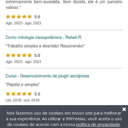
extremamente bem-sucedida. Sem dúvida, ele é um parceiro
valioso."
5.0
ago. 2023 - ago. 2023
Conto mitologia mesopotâmica - Rafael R.
"Trabalho simples e divertido! Recomendo!"
5.0
ago. 2023 - ago. 2023
Curso - Desenvolvimento de plugin wordpress
"Rápido e simples"
5.0
set. 2018 - out. 2018
Nós fazemos uso de cookies em nosso site para melhorar
a sua experiência. Ao utilizar a 99Freelas, você aceita o uso
@2014-2026 99Freelas. Todos os direitos reservados.
de cookies de acordo com a nossa
política de privacidade
.
Termos de uso
|
Política de privacidade