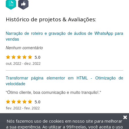
Histórico de projetos & Avaliações:
Narração de roteiro e gravação de áudios de WhatsApp para
vendas
Nenhum comentário
5.0
out. 2022 - dez. 2022
Transformar página elementor em HTML - Otimização de
velocidade
"Ótimo cliente, boa comunicação e muito tranquilo!."
5.0
fev. 2022 - fev. 2022
Nós fazemos uso de cookies em nosso site para melhorar
a sua experiência. Ao utilizar a 99Freelas, você aceita o uso
@2014-2026 99Freelas. Todos os direitos reservados.