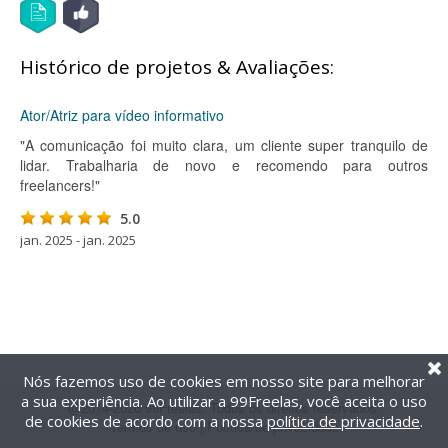
Histórico de projetos & Avaliações:
Ator/Atriz para vídeo informativo
"A comunicação foi muito clara, um cliente super tranquilo de
lidar. Trabalharia de novo e recomendo para outros
freelancers!"
5.0
jan. 2025 - jan. 2025
Nós fazemos uso de cookies em nosso site para melhorar
a sua experiência. Ao utilizar a 99Freelas, você aceita o uso
@2014-2026 99Freelas. Todos os direitos reservados.
de cookies de acordo com a nossa
política de privacidade
.
Termos de uso
|
Política de privacidade