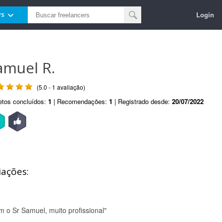
Login
rs
amuel R.
(5.0 - 1 avaliação)
etos concluídos:
1
| Recomendações:
1
| Registrado desde:
20/07/2022
iações:
m o Sr Samuel, muito profissional"