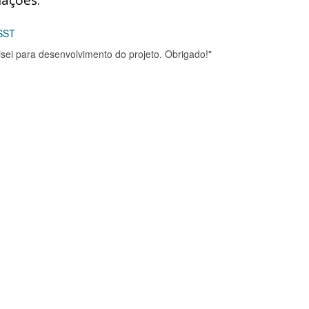
iações:
 SST
isei para desenvolvimento do projeto. Obrigado!"