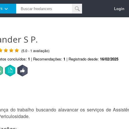
Login
rs
ander S P.
(5.0 - 1 avaliação)
etos concluídos:
1
| Recomendações:
1
| Registrado desde:
16/02/2025
ança do trabalho buscando alavancar os serviços de Assistên
Periculosidade.