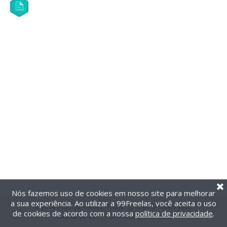
Nós fazemos uso de cookies em nosso site para melhorar
a sua experiência. Ao utilizar a 99Freelas, você aceita o uso
@2014-2026 99Freelas. Todos os direitos reservados.
de cookies de acordo com a nossa
política de privacidade
.
Termos de uso
|
Política de privacidade