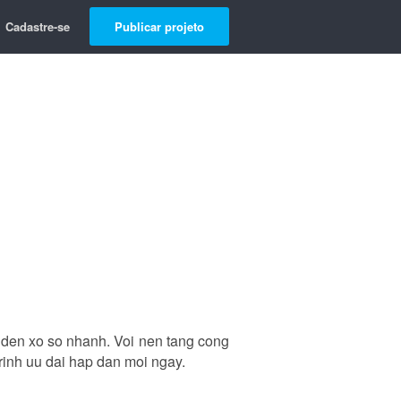
Cadastre-se
Publicar projeto
o den xo so nhanh. Voi nen tang cong
trinh uu dai hap dan moi ngay.