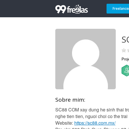
Freelance
S
Proj
Sobre mim:
SC88 COM xay dung he sinh thai tro 
nghe tien tien, nguoi choi co the tr
Website:
https://sc88.com.mx/