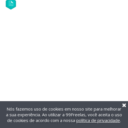
Nós fazemos uso de cookies em nosso site para melhorar
a sua experiência. Ao utilizar a 99Freelas, você aceita o uso
@2014-2026 99Freelas. Todos os direitos reservados.
de cookies de acordo com a nossa
política de privacidade
.
Termos de uso
|
Política de privacidade