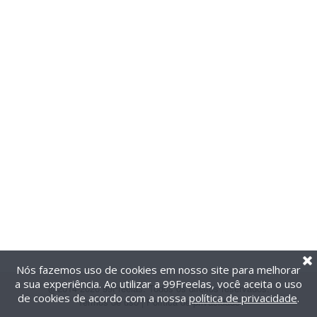
Nós fazemos uso de cookies em nosso site para melhorar
a sua experiência. Ao utilizar a 99Freelas, você aceita o uso
@2014-2026 99Freelas. Todos os direitos reservados.
de cookies de acordo com a nossa
política de privacidade
.
Termos de uso
|
Política de privacidade