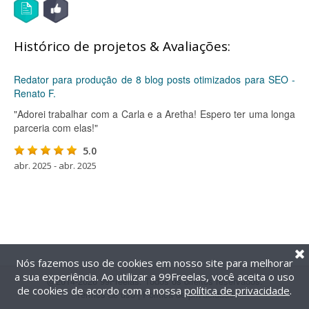
Histórico de projetos & Avaliações:
Redator para produção de 8 blog posts otimizados para SEO -
Renato F.
"Adorei trabalhar com a Carla e a Aretha! Espero ter uma longa
parceria com elas!"
5.0
abr. 2025 - abr. 2025
Nós fazemos uso de cookies em nosso site para melhorar
a sua experiência. Ao utilizar a 99Freelas, você aceita o uso
@2014-2026 99Freelas. Todos os direitos reservados.
de cookies de acordo com a nossa
política de privacidade
.
Termos de uso
|
Política de privacidade