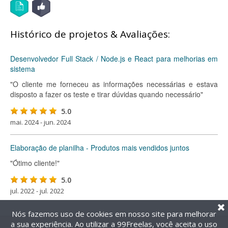
Histórico de projetos & Avaliações:
Desenvolvedor Full Stack / Node.js e React para melhorias em
sistema
"O cliente me forneceu as informações necessárias e estava
disposto a fazer os teste e tirar dúvidas quando necessário"
5.0
mai. 2024 - jun. 2024
Elaboração de planilha - Produtos mais vendidos juntos
"Ótimo cliente!"
5.0
jul. 2022 - jul. 2022
Nós fazemos uso de cookies em nosso site para melhorar
a sua experiência. Ao utilizar a 99Freelas, você aceita o uso
@2014-2026 99Freelas. Todos os direitos reservados.