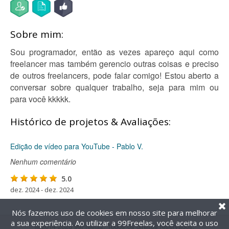
Sobre mim:
Sou programador, então as vezes apareço aqui como
freelancer mas também gerencio outras coisas e preciso
de outros freelancers, pode falar comigo! Estou aberto a
conversar sobre qualquer trabalho, seja para mim ou
para você kkkkk.
Histórico de projetos & Avaliações:
Edição de vídeo para YouTube - Pablo V.
Nenhum comentário
5.0
dez. 2024 - dez. 2024
Nós fazemos uso de cookies em nosso site para melhorar
a sua experiência. Ao utilizar a 99Freelas, você aceita o uso
@2014-2026 99Freelas. Todos os direitos reservados.