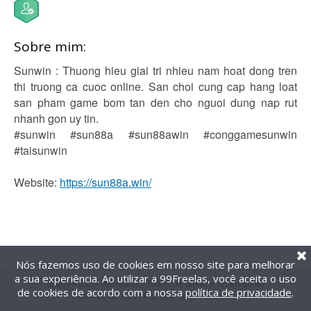
Sobre mim:
Sunwin : Thuong hieu giai tri nhieu nam hoat dong tren
thi truong ca cuoc online. San choi cung cap hang loat
san pham game bom tan den cho nguoi dung nap rut
nhanh gon uy tin.
#sunwin #sun88a #sun88awin #conggamesunwin
#taisunwin
Website:
https://sun88a.win/
Nós fazemos uso de cookies em nosso site para melhorar
a sua experiência. Ao utilizar a 99Freelas, você aceita o uso
@2014-2026 99Freelas. Todos os direitos reservados.
de cookies de acordo com a nossa
política de privacidade
.
Termos de uso
|
Política de privacidade