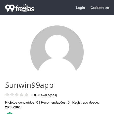
Login
Cadastre-se
Sunwin99app
(0.0 - 0 avaliações)
Projetos concluídos:
0
| Recomendações:
0
| Registrado desde:
28/05/2026