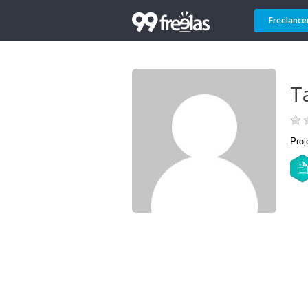
Freelance
T
Proj