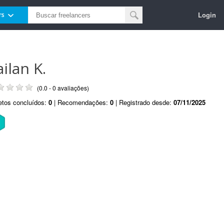
Login
rs
ailan K.
(0.0 - 0 avaliações)
etos concluídos:
0
| Recomendações:
0
| Registrado desde:
07/11/2025