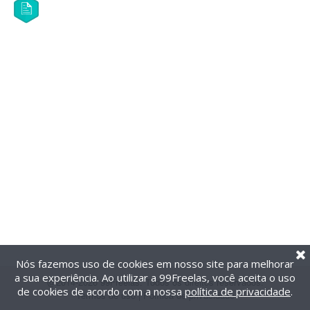
Nós fazemos uso de cookies em nosso site para melhorar
a sua experiência. Ao utilizar a 99Freelas, você aceita o uso
@2014-2026 99Freelas. Todos os direitos reservados.
de cookies de acordo com a nossa
política de privacidade
.
Termos de uso
|
Política de privacidade