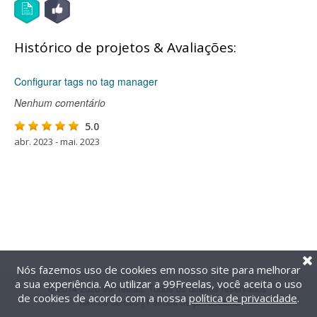
Histórico de projetos & Avaliações:
Configurar tags no tag manager
Nenhum comentário
5.0
abr. 2023 - mai. 2023
Nós fazemos uso de cookies em nosso site para melhorar
a sua experiência. Ao utilizar a 99Freelas, você aceita o uso
@2014-2026 99Freelas. Todos os direitos reservados.
de cookies de acordo com a nossa
política de privacidade
.
Termos de uso
|
Política de privacidade