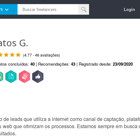
Login
rs
atos G.
(4.77 - 46 avaliações)
etos concluídos:
40
| Recomendações:
43
| Registrado desde:
23/09/2020
de leads que utiliza a internet como canal de captação, pla
ões web que otimizam os processos. Estamos sempre em busca 
ltados.