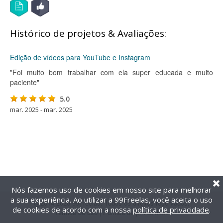
Histórico de projetos & Avaliações:
Edição de vídeos para YouTube e Instagram
"Foi muito bom trabalhar com ela super educada e muito
paciente"
5.0
mar. 2025 - mar. 2025
Nós fazemos uso de cookies em nosso site para melhorar
a sua experiência. Ao utilizar a 99Freelas, você aceita o uso
@2014-2026 99Freelas. Todos os direitos reservados.
de cookies de acordo com a nossa
política de privacidade
.
Termos de uso
|
Política de privacidade