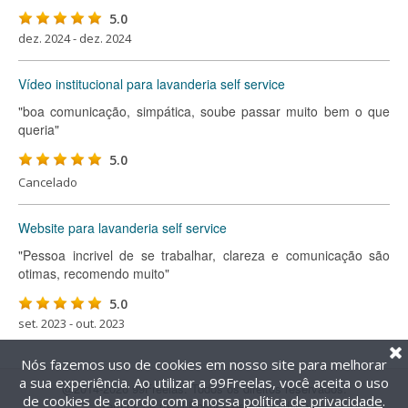
5.0
dez. 2024 - dez. 2024
Vídeo institucional para lavanderia self service
"boa comunicação, simpática, soube passar muito bem o que
queria"
5.0
Cancelado
Website para lavanderia self service
"Pessoa incrivel de se trabalhar, clareza e comunicação são
otimas, recomendo muito"
5.0
set. 2023 - out. 2023
Nós fazemos uso de cookies em nosso site para melhorar
a sua experiência. Ao utilizar a 99Freelas, você aceita o uso
@2014-2026 99Freelas. Todos os direitos reservados.
de cookies de acordo com a nossa
política de privacidade
.
Termos de uso
|
Política de privacidade