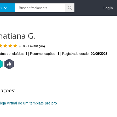
Login
rs
hatiana G.
(5.0 - 1 avaliação)
etos concluídos:
1
| Recomendações:
1
| Registrado desde:
20/06/2023
iações:
loja virtual de um template pré pro