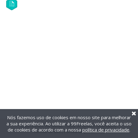
Nós fazemos uso de cookies em nosso site para melhorar
a sua experiência. Ao utilizar a 99Freelas, você aceita o uso
@2014-2026 99Freelas. Todos os direitos reservados.
de cookies de acordo com a nossa
política de privacidade
.
Termos de uso
|
Política de privacidade