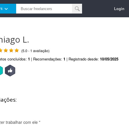
Login
rs
hiago L.
(5.0 - 1 avaliação)
etos concluídos:
1
| Recomendações:
1
| Registrado desde:
10/05/2025
iações:
zer trabalhar com ele "