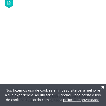
Nós fazemos uso de cookies em nosso site para melhorar
a sua experiência. Ao utilizar a 99Freelas, você aceita o uso
@2014-2026 99Freelas. Todos os direitos reservados.
de cookies de acordo com a nossa
política de privacidade
.
Termos de uso
|
Política de privacidade