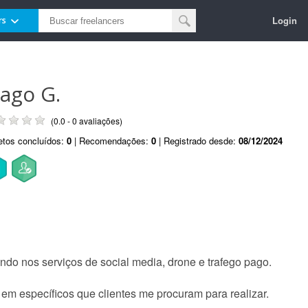
Login
rs
iago G.
(0.0 - 0 avaliações)
etos concluídos:
0
| Recomendações:
0
| Registrado desde:
08/12/2024
ando nos serviços de social media, drone e trafego pago.
 em específicos que clientes me procuram para realizar.