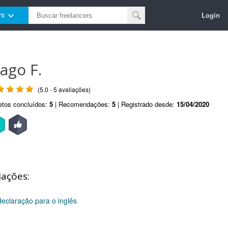
Login
rs
iago F.
(5.0 - 5 avaliações)
etos concluídos:
5
| Recomendações:
5
| Registrado desde:
15/04/2020
iações:
 declaração para o inglês