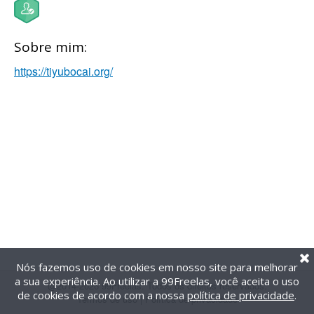
Sobre mim:
https://tiyubocai.org/
Nós fazemos uso de cookies em nosso site para melhorar
a sua experiência. Ao utilizar a 99Freelas, você aceita o uso
@2014-2026 99Freelas. Todos os direitos reservados.
de cookies de acordo com a nossa
política de privacidade
.
Termos de uso
|
Política de privacidade