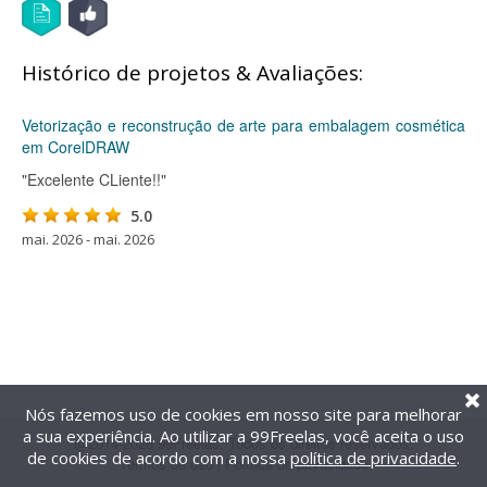
Histórico de projetos & Avaliações:
Vetorização e reconstrução de arte para embalagem cosmética
em CorelDRAW
"Excelente CLiente!!"
5.0
mai. 2026 - mai. 2026
Nós fazemos uso de cookies em nosso site para melhorar
a sua experiência. Ao utilizar a 99Freelas, você aceita o uso
@2014-2026 99Freelas. Todos os direitos reservados.
de cookies de acordo com a nossa
política de privacidade
.
Termos de uso
|
Política de privacidade