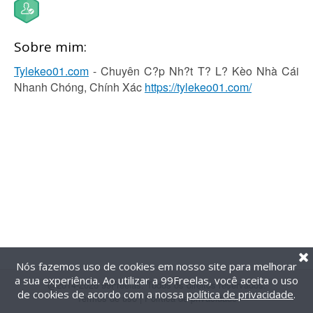
Sobre mim:
Tylekeo01.com
- Chuyên C?p Nh?t T? L? Kèo Nhà Cái
Nhanh Chóng, Chính Xác
https://tylekeo01.com/
Nós fazemos uso de cookies em nosso site para melhorar
a sua experiência. Ao utilizar a 99Freelas, você aceita o uso
@2014-2026 99Freelas. Todos os direitos reservados.
de cookies de acordo com a nossa
política de privacidade
.
Termos de uso
|
Política de privacidade