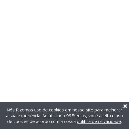
Nós fazemos uso de cookies em nosso site para melhorar
a sua experiência. Ao utilizar a 99Freelas, você aceita o uso
@2014-2026 99Freelas. Todos os direitos reservados.
de cookies de acordo com a nossa
política de privacidade
.
Termos de uso
|
Política de privacidade