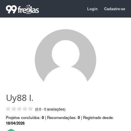
Login
Cadastre-se
Uy88 I.
(0.0 - 0 avaliações)
Projetos concluídos:
0
| Recomendações:
0
| Registrado desde:
18/04/2026