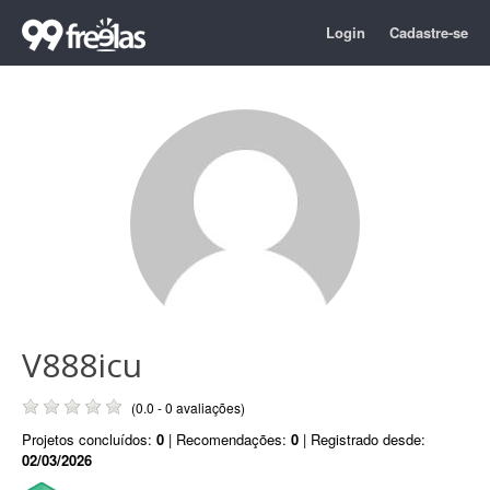
Login
Cadastre-se
V888icu
(0.0 - 0 avaliações)
Projetos concluídos:
0
| Recomendações:
0
| Registrado desde:
02/03/2026