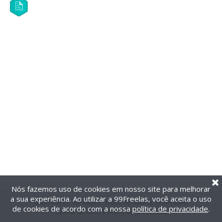
Nós fazemos uso de cookies em nosso site para melhorar
a sua experiência. Ao utilizar a 99Freelas, você aceita o uso
@2014-2026 99Freelas. Todos os direitos reservados.
de cookies de acordo com a nossa
política de privacidade
.
Termos de uso
|
Política de privacidade