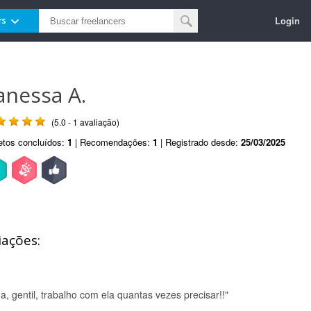
Login
rs
anessa A.
(5.0 - 1 avaliação)
etos concluídos:
1
| Recomendações:
1
| Registrado desde:
25/03/2025
iações:
, gentil, trabalho com ela quantas vezes precisar!!"