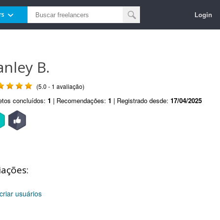
Login
rs
anley B.
(5.0 - 1 avaliação)
etos concluídos:
1
| Recomendações:
1
| Registrado desde:
17/04/2025
iações:
criar usuários