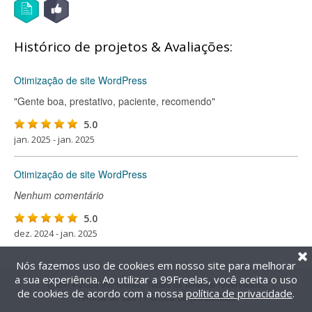
Histórico de projetos & Avaliações:
Otimização de site WordPress
"Gente boa, prestativo, paciente, recomendo"
5.0
jan. 2025 - jan. 2025
Otimização de site WordPress
Nenhum comentário
5.0
dez. 2024 - jan. 2025
Nós fazemos uso de cookies em nosso site para melhorar
a sua experiência. Ao utilizar a 99Freelas, você aceita o uso
@2014-2026 99Freelas. Todos os direitos reservados.
de cookies de acordo com a nossa
política de privacidade
.
Termos de uso
|
Política de privacidade