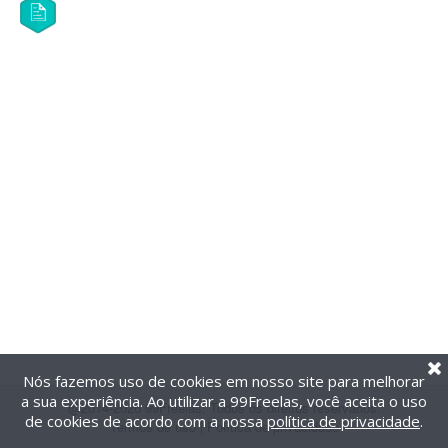
Nós fazemos uso de cookies em nosso site para melhorar
a sua experiência. Ao utilizar a 99Freelas, você aceita o uso
@2014-2026 99Freelas. Todos os direitos reservados.
de cookies de acordo com a nossa
política de privacidade
.
Termos de uso
|
Política de privacidade