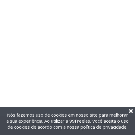
Nós fazemos uso de cookies em nosso site para melhorar
a sua experiência. Ao utilizar a 99Freelas, você aceita o uso
@2014-2026 99Freelas. Todos os direitos reservados.
de cookies de acordo com a nossa
política de privacidade
.
Termos de uso
|
Política de privacidade