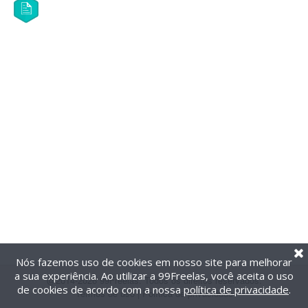
Nós fazemos uso de cookies em nosso site para melhorar
a sua experiência. Ao utilizar a 99Freelas, você aceita o uso
@2014-2026 99Freelas. Todos os direitos reservados.
de cookies de acordo com a nossa
política de privacidade
.
Termos de uso
|
Política de privacidade