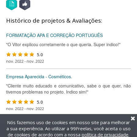
Histórico de projetos & Avaliações:
FORMATAÇÃO APA E CORREÇÃO PORTUGUÊS
"O Vitor explicou corretamente o que queria. Super indico!"
5.0
nov. 2022 - nov. 2022
Empresa Aparecida - Cosméticos.
"Cliente muito educado e comunicativo, sabe o que quer, não
tivemos problemas no projeto. Indico sim!"
5.0
nov. 2022 - nov. 2022
Nós fazemos uso de cookies em nosso site para melhorar
a sua experiência. Ao utilizar a 99Freelas, você aceita o uso
@2014-2026 99Freelas. Todos os direitos reservados.
de cookies de acordo com a nossa
política de privacidade
.
Termos de uso
|
Política de privacidade