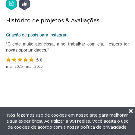
Histórico de projetos & Avaliações:
Criação de posts para Instagram
"Cliente muito atenciosa, amei trabalhar com ela... espero ter
novas oportunidades."
5.0
mai. 2025 - mai. 2025
Nós fazemos uso de cookies em nosso site para melhorar
a sua experiência. Ao utilizar a 99Freelas, você aceita o uso
@2014-2026 99Freelas. Todos os direitos reservados.
de cookies de acordo com a nossa
política de privacidade
.
Termos de uso
|
Política de privacidade