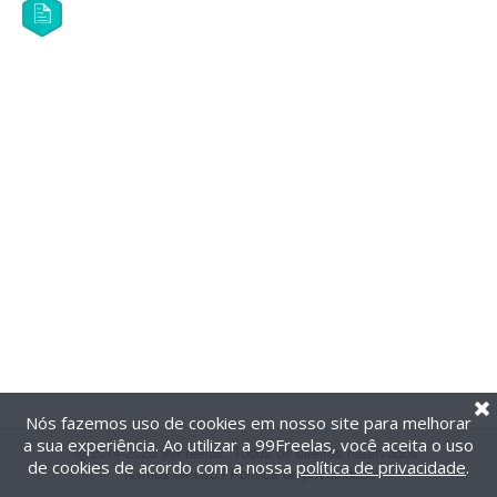
Nós fazemos uso de cookies em nosso site para melhorar
a sua experiência. Ao utilizar a 99Freelas, você aceita o uso
@2014-2026 99Freelas. Todos os direitos reservados.
de cookies de acordo com a nossa
política de privacidade
.
Termos de uso
|
Política de privacidade