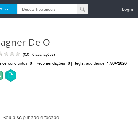
Login
rs
agner De O.
(0.0 - 0 avaliações)
etos concluídos:
0
| Recomendações:
0
| Registrado desde:
17/04/2026
 Sou disciplinado e focado.