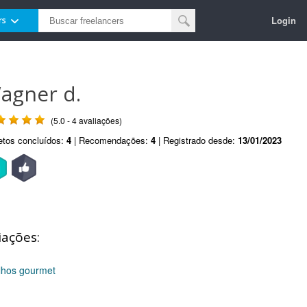
Login
rs
agner d.
(5.0 - 4 avaliações)
etos concluídos:
4
| Recomendações:
4
| Registrado desde:
13/01/2023
iações:
olhos gourmet