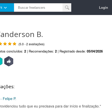
Login
rs
anderson B.
(5.0 - 2 avaliações)
etos concluídos:
2
| Recomendações:
2
| Registrado desde:
05/04/2026
iações:
- Felipe P.
ovidenciou tudo que eu precisava para dar início e finalização."