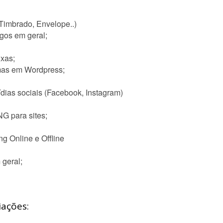
 Timbrado, Envelope..)
ogos em geral;
ixas;
emas em Wordpress;
ias sociais (Facebook, Instagram)
G para sites;
ng Online e Offline
 geral;
iações: