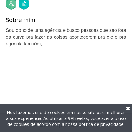
Sobre mim:
Sou dono de uma agência e busco pessoas que são fora
da curva pra fazer as coisas acontecerem pra ele e pra
agência também,
Nós fazemos uso de cookies em nosso site para melhorar
a sua experiência. Ao utilizar a 99Freelas, você aceita o uso
@2014-2026 99Freelas. Todos os direitos reservados.
de cookies de acordo com a nossa
política de privacidade
.
Termos de uso
|
Política de privacidade