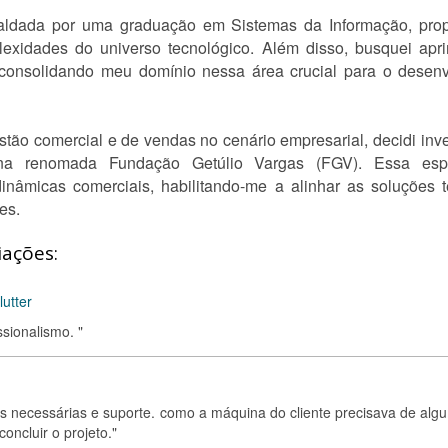
paldada por uma graduação em Sistemas da Informação, pro
exidades do universo tecnológico. Além disso, busquei apr
consolidando meu domínio nessa área crucial para o desenv
tão comercial e de vendas no cenário empresarial, decidi inv
na renomada Fundação Getúlio Vargas (FGV). Essa espe
nâmicas comerciais, habilitando-me a alinhar as soluções 
es.
iações:
utter
sionalismo. "
es necessárias e suporte. como a máquina do cliente precisava de alg
ncluir o projeto."