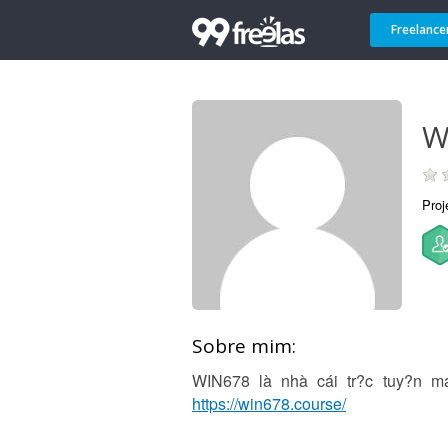
Freelance
W
Proj
Sobre mim:
WIN678 là nhà cái tr?c tuy?n ma
https://win678.course/